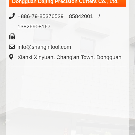
Dongguan Dajing Precision Cutters Co., Ltd.
+886-79-85376529 85842001 /
13826908167
info@shangintool.com
Xianxi Xinyuan, Chang'an Town, Dongguan